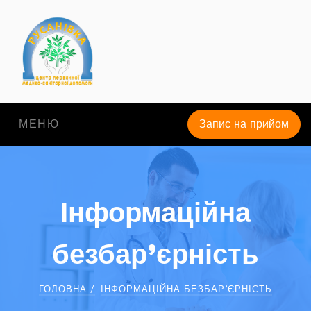
МЕНЮ
Запис на прийом
Інформаційна
безбар’єрність
ГОЛОВНА /
ІНФОРМАЦІЙНА БЕЗБАР’ЄРНІСТЬ