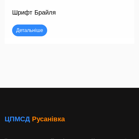
Шрифт Брайля
Детальніше
ЦПМСД
Русанівка