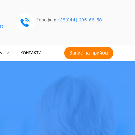
Телефон:
+38(044)-295-66-58
et
Запис на прийом
ТЬ
КОНТАКТИ