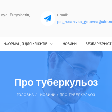
 вул. Ентузіастів,
Email:
psl_rusanivka_golovna@ukr.n
ІНФОРМАЦІЯ ДЛЯ КЛІЄНТІВ
НОВИНИ
БЕЗБАР’ЄРНІС
Про туберкульоз
ГОЛОВНА /
НОВИНИ /
ПРО ТУБЕРКУЛЬОЗ